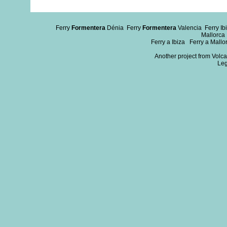
Ferry
Formentera
Dénia
Ferry
Formentera
Valencia
Ferry I
Mallorca
Ferry a Ibiza
Ferry a Mallo
Another project from Volcan
Leg