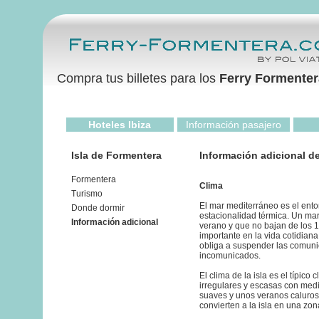
Compra tus billetes para los
Ferry Formenter
Hoteles Ibiza
Información pasajero
Isla de Formentera
Información adicional d
Formentera
Clima
Turismo
El mar mediterráneo es el entor
Donde dormir
estacionalidad térmica. Un mar
Información adicional
verano y que no bajan de los 14
importante en la vida cotidian
obliga a suspender las comunic
incomunicados.
El clima de la isla es el típic
irregulares y escasas con med
suaves y unos veranos caluros
convierten a la isla en una zon